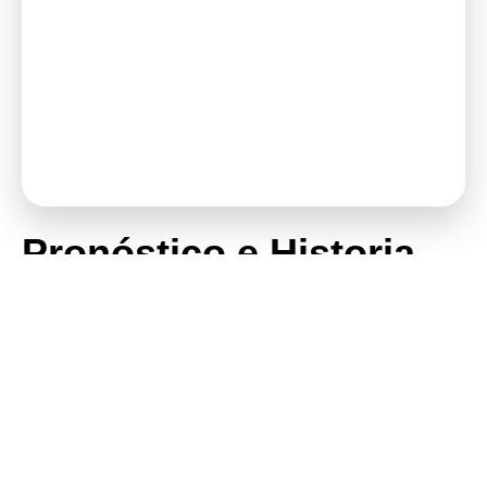
Martes
11/08
94° / 76°F
Llovizna moderada
Lluvia: 61%
LaGuiaDominicana.com
Pronóstico e Historia
del Clima de Santiago
de los Caballeros,
República Dominicana
Clima de Santiago: El