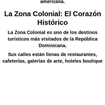
americana.
La Zona Colonial: El Corazón
Histórico
La Zona Colonial es uno de los destinos
turísticos más visitados de la República
Dominicana.
Sus calles están llenas de restaurantes,
cafeterías, galerías de arte, hoteles boutique
y edificios coloniales cuidadosamente
conservados. Tanto de día como de noche,
la zona ofrece una mezcla perfecta entre
cultura, entretenimiento y tradición.
Es el lugar ideal para conocer la esencia
histórica de Santo Domingo.