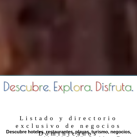
Listado y directorio
exclusivo de negocios
Descubre hoteles, restaurantes, playas, turismo, negocios,
Dominicanos